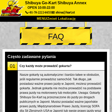
Shibuya Go-Kart Shibuya Annex
OPEN 10:00-22:00
📞+81-70-2222-6655
📧
shina@kart.st
MENU/Zmień Lokalizację
TOP
FAQ
O nas
Specyfikacja
Cena
Dojazd
Opinie
FAQ
Firma
Rezerwacja
Często zadawane pytania
Zmień Lokalizację
01
Czy każdy może prowadzić gokarta?
Tokyo Shinagawa
Tokyo Akihabara#1
Nasze gokarty są automatyczne i bardzo łatwe w obsłudze,
Tokyo Akihabara#2
Tokyo Shibuya
jeśli regularnie prowadzisz samochód. Tak długo, jak
Tokyo Shibuya Annex
Tokyo Bay
posiadasz ważne prawo jazdy w Japonii, możesz prowadzić
gokarta. Jednak gokarta nie można prowadzić na podstawie
Tokyo Asakusa
Osaka
prawa jazdy na motorowery lub motocykle. Uwaga: Gokarty
Shibuya Go-Kart są przeznaczone do jazdy po drogach
Okinawa
publicznych w Japonii. Musisz posiadać ważne japońskie
prawo jazdy, Międzynarodowe Prawo Jazdy, licencję SOFA
dla Sił Zbrojnych USA w Japonii lub swoje prawo jazdy wraz