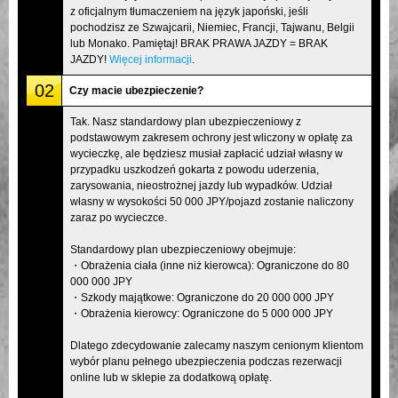
z oficjalnym tłumaczeniem na język japoński, jeśli
pochodzisz ze Szwajcarii, Niemiec, Francji, Tajwanu, Belgii
lub Monako. Pamiętaj! BRAK PRAWA JAZDY = BRAK
JAZDY!
Więcej informacji
.
02
Czy macie ubezpieczenie?
Tak. Nasz standardowy plan ubezpieczeniowy z
podstawowym zakresem ochrony jest wliczony w opłatę za
wycieczkę, ale będziesz musiał zapłacić udział własny w
przypadku uszkodzeń gokarta z powodu uderzenia,
zarysowania, nieostrożnej jazdy lub wypadków. Udział
własny w wysokości 50 000 JPY/pojazd zostanie naliczony
zaraz po wycieczce.
Standardowy plan ubezpieczeniowy obejmuje:
・Obrażenia ciała (inne niż kierowca): Ograniczone do 80
000 000 JPY
・Szkody majątkowe: Ograniczone do 20 000 000 JPY
・Obrażenia kierowcy: Ograniczone do 5 000 000 JPY
Dlatego zdecydowanie zalecamy naszym cenionym klientom
wybór planu pełnego ubezpieczenia podczas rezerwacji
online lub w sklepie za dodatkową opłatę.