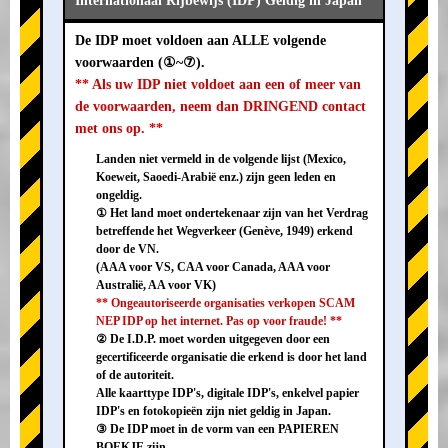
Internationaal Rijbewijs (IDP) Geldig in Japan
De IDP moet voldoen aan ALLE volgende
voorwaarden (①~⑦).
** Als uw IDP niet voldoet aan een of meer van
de voorwaarden, neem dan DRINGEND contact
met ons op. **
Landen niet vermeld in de volgende lijst (Mexico,
Koeweit, Saoedi-Arabië enz.) zijn geen leden en
ongeldig.
① Het land moet ondertekenaar zijn van het Verdrag
betreffende het Wegverkeer (Genève, 1949) erkend
door de VN.
(AAA voor VS, CAA voor Canada, AAA voor
Australië, AA voor VK)
** Ongeautoriseerde organisaties verkopen SCAM
NEP IDP op het internet. Pas op voor fraude! **
② De I.D.P. moet worden uitgegeven door een
gecertificeerde organisatie die erkend is door het land
of de autoriteit.
Alle kaarttype IDP's, digitale IDP's, enkelvel papier
IDP's en fotokopieën zijn niet geldig in Japan.
③ De IDP moet in de vorm van een PAPIEREN
BOEKJE zijn.