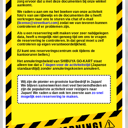
zorg ervoor dat u met deze documenten bij onze winkel
aankomt.
We raden u aan om na het boeken van onze activiteit
foto's van uw rijbewijs en de documenten die u heeft
verkregen naar ons te sturen via chat of e-mail
(
license@streetkart.com
) zodat we van tevoren kunnen
controleren of er problemen zijn.
Als u een reservering wilt maken voor zeer nabijgelegen
data, heeft u mogelijk niet genoeg tijd om ons te vragen
de reservering te controleren. In dat geval moet u zelf
controleren op eigen verantwoordelijkheid.
(U kunt ons reserveringscentrum ook tijdens de
kantooruren bellen.)
Het annuleringsbeleid van SHIBUYA GO-KART staat
alleen toe dat u
7 dagen voor de activiteitstijd
(Japanse
standaardtijd) zonder annuleringskosten annuleert.
Wij zijn de
pionier
en
grootste kartbedrijf
in Japan!
We blijven samenwerken met
veel beroemdheden
en
zijn de
populairste activiteit
voor reizigers naar
Japan! We raden u dan ook ten zeerste aan
zo snel
mogelijk een reservering te maken.