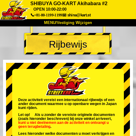
SHIBUYA GO-KART Akihabara #2
OPEN 10:00-22:00
📞+81-80-1199-1199
📧
shina@kart.st
MENU/Vestiging Wijzigen
TOP
Rijbewijs
Over Ons
Specificaties
Prijs
Bereikbaarheid
Reviews
Veelgestelde Vragen
Bedrijf
Reserveren
Vestiging Wijzigen
Tokio Shinagawa
Tokio Akihabara#1
Tokio Akihabara#2
Tokio Shibuya
Deze activiteit vereist een internationaal rijbewijs of een
Tokio Shibuya Annex
Tokio Baai
ander document waarmee u op openbare wegen in Japan
kunt rijden.
Tokio Asakusa
Osaka
Let op! Als u zonder de vereiste originele documenten
(zoals hieronder beschreven) bij onze winkel arriveert,
Okinawa
kunt u niet deelnemen aan de activiteit
en
ontvangt u
geen terugbetaling
.
Lees hieronder welke documenten u moet verkrijgen en