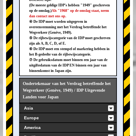
(De meeste geldige IDP's hebben "1949" geschreven
op de omslag.)
Als "1968" op de omslag staat, neem
dan contact met ons op.
④ De IDP moet worden uitgegeven in
overeenstemming met het Verdrag betreffende het
Wegverkeer (Genève, 1949).
⑤ De rijbewijscategorie van de IDP moet geschreven
zijn als A, B, C, D, of E.
⑥ De IDP moet een stempel of markering hebben in
het B-gedeelte van de rijbewijscategorie.
⑦ De gebruiksdatum moet binnen een jaar van de
uitgiftedatum van de IDP EN binnen een jaar van
binnenkomst in Japan zijn.
Ondertekenaar van het Verdrag betreffende het
Wegverkeer (Genève, 1949) / IDP Uitgevende
Landen voor Japan
Asia
Europe
America