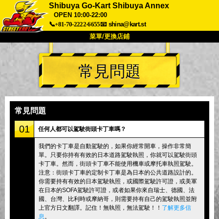
Shibuya Go-Kart Shibuya Annex
OPEN 10:00-22:00
📞+81-70-2222-6655
📧
shina@kart.st
菜單/更換店鋪
首頁
常見問題
關於
規格
價格
交通方式
顧客聲音
常見問題
公司
預訂
常見問題
更換店鋪
01
任何人都可以駕駛街頭卡丁車嗎？
東京品川 #1
東京秋葉原#1
我們的卡丁車是自動駕駛的，如果你經常開車，操作非常簡
東京秋葉原#2
東京澀谷
單。只要你持有有效的日本道路駕駛執照，你就可以駕駛街頭
東京澀谷附屬
東京灣
卡丁車。然而，街頭卡丁車不能使用機車或摩托車執照駕駛。
注意：街頭卡丁車的定制卡丁車是為日本的公共道路設計的。
東京淺草
大阪
你需要持有有效的日本駕駛執照，或國際駕駛許可證，或美軍
在日本的SOFA駕駛許可證，或者如果你來自瑞士、德國、法
沖繩
國、台灣、比利時或摩納哥，則需要持有自己的駕駛執照並附
上官方日文翻譯。記住！無執照，無法駕駛！！
了解更多信
息
。