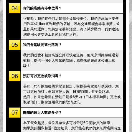
04
你們的店鋪有停車位嗎？
很抱歉，我們在任何店鋪都不提供停車位。我們也建議不要使
用汽車或Uber來到我們的店鋪，因為交通可能會非常擁擠，並
且如果您遲到，您將無法參加活動。為了減少壓力，我們建議
您使用公共交通工具來到我們這裡。
05
我們會駕駛高速公路嗎？
我們的遊覽不包括高速公路或快速道路，但東京灣路線經過彩
虹橋，提供一個令人興奮的體驗，感覺像是在高速公路上駕
駛！
06
預訂可以更改或取消嗎？
是的，您可以根據需求變更預訂，前提是有空位可供調整。您
可以更改預訂，例如駕駛人數、日期/時間，甚至是路線。
然而，如果您希望在活動日期前6天內（日本標準時間）更改或
取消預訂，則會適用我們的取消政策。
07
團體的最大人數是多少？
為了安全起見，每位導遊最多可以帶領6位駕駛員的團隊。
如果您的團隊超過6位駕駛員，您只能在我們的東京灣店同時進