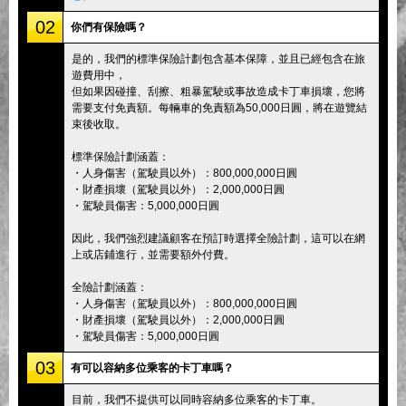
02
你們有保險嗎？
是的，我們的標準保險計劃包含基本保障，並且已經包含在旅
遊費用中，
但如果因碰撞、刮擦、粗暴駕駛或事故造成卡丁車損壞，您將
需要支付免責額。每輛車的免責額為50,000日圓，將在遊覽結
束後收取。
標準保險計劃涵蓋：
・人身傷害（駕駛員以外）：800,000,000日圓
・財產損壞（駕駛員以外）：2,000,000日圓
・駕駛員傷害：5,000,000日圓
因此，我們強烈建議顧客在預訂時選擇全險計劃，這可以在網
上或店鋪進行，並需要額外付費。
全險計劃涵蓋：
・人身傷害（駕駛員以外）：800,000,000日圓
・財產損壞（駕駛員以外）：2,000,000日圓
・駕駛員傷害：5,000,000日圓
03
有可以容納多位乘客的卡丁車嗎？
目前，我們不提供可以同時容納多位乘客的卡丁車。