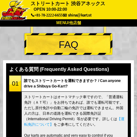
ストリートカート 渋谷アネックス
OPEN 10:00-22:00
📞+81-70-2222-6655
📧
shina@kart.st
MENU/他店舗
トップ
FAQ
概要
車両
価格
アクセス
評価
FAQ
会社
予約
よくある質問 (Frequently Asked Questions)
他店舗
誰でもストリートカートを運転できますか？ / Can anyone
東京 品川
東京 秋葉原 #1
01
drive a Shibuya Go-Kart?
東京 秋葉原 #2
東京 渋谷
ストリートカートはオートマチック車ですので、「普通運転
東京 渋谷アネックス
東京ベイ
免許（ＡＴ可）」をお持ちであれば、誰でも運転可能です。
ただし原付免許や自動二輪の免許では運転できません。外国
東京 浅草
大阪
人の方は、日本の道路を運転できる国際免許証
（International Driving Permit）等が必要です。詳しくは
【運
沖縄
転免許について】
をご参考にしてください。
Our karts are automatic and very easy to control if you