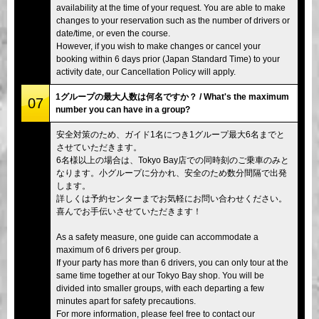
availability at the time of your request. You are able to make
changes to your reservation such as the number of drivers or
date/time, or even the course.
However, if you wish to make changes or cancel your
booking within 6 days prior (Japan Standard Time) to your
activity date, our Cancellation Policy will apply.
1グループの最大人数は何名ですか？ / What's the maximum
07
number you can have in a group?
安全対策のため、ガイド1名につき1グループ最大6名までと
させていただきます。
6名様以上の場合は、Tokyo Bay店での同時刻のご乗車のみと
なります。小グループに分かれ、安全のため数分間隔で出発
します。
詳しくは予約センターまでお気軽にお問い合わせください。
喜んでお手伝いさせていただきます！
As a safety measure, one guide can accommodate a
maximum of 6 drivers per group.
If your party has more than 6 drivers, you can only tour at the
same time together at our Tokyo Bay shop. You will be
divided into smaller groups, with each departing a few
minutes apart for safety precautions.
For more information, please feel free to contact our