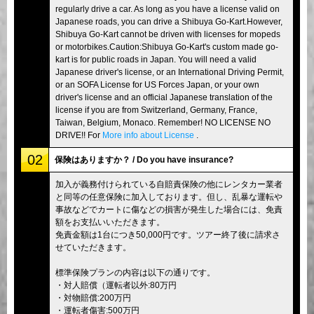
regularly drive a car. As long as you have a license valid on
Japanese roads, you can drive a Shibuya Go-Kart.However,
Shibuya Go-Kart cannot be driven with licenses for mopeds
or motorbikes.Caution:Shibuya Go-Kart's custom made go-
kart is for public roads in Japan. You will need a valid
Japanese driver's license, or an International Driving Permit,
or an SOFA License for US Forces Japan, or your own
driver's license and an official Japanese translation of the
license if you are from Switzerland, Germany, France,
Taiwan, Belgium, Monaco. Remember! NO LICENSE NO
DRIVE!! For
More info about License
.
02
保険はありますか？ / Do you have insurance?
加入が義務付けられている自賠責保険の他にレンタカー業者
と同等の任意保険に加入しております。但し、乱暴な運転や
事故などでカートに傷などの損害が発生した場合には、免責
額をお支払いいただきます。
免責金額は1台につき50,000円です。ツアー終了後に請求さ
せていただきます。
標準保険プランの内容は以下の通りです。
・対人賠償（運転者以外:80万円
・対物賠償:200万円
・運転者傷害:500万円