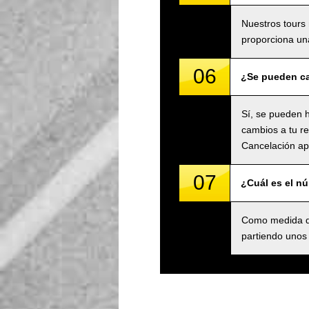
Nuestros tours 
proporciona una
06
¿Se pueden ca
Sí, se pueden h
cambios a tu re
Cancelación apl
07
¿Cuál es el n
Como medida de
partiendo unos