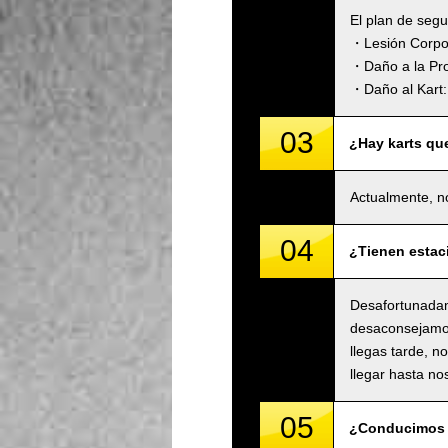
El plan de seg
・Lesión Corpora
・Daño a la Pro
・Daño al Kart: 
03
¿Hay karts qu
Actualmente, n
04
¿Tienen estac
Desafortunadam
desaconsejamos 
llegas tarde, n
llegar hasta no
05
¿Conducimos 