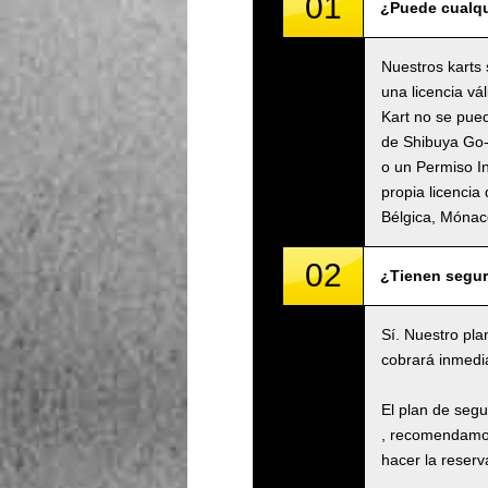
01
¿Puede cualqu
Nuestros karts 
una licencia v
Kart no se pued
de Shibuya Go-K
o un Permiso I
propia licencia
Bélgica, Móna
02
¿Tienen segu
Sí. Nuestro pla
cobrará inmedi
El plan de seg
, recomendamos
hacer la reserva