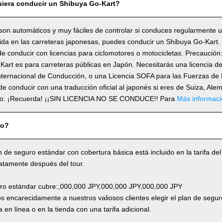
iera conducir un Shibuya Go-Kart?
son automáticos y muy fáciles de controlar si conduces regularmente 
álida en las carreteras japonesas, puedes conducir un Shibuya Go-Kart
e conducir con licencias para ciclomotores o motocicletas. Precaución:
art es para carreteras públicas en Japón. Necesitarás una licencia de
nternacional de Conducción, o una Licencia SOFA para las Fuerzas de 
 de conducir con una traducción oficial al japonés si eres de Suiza, Ale
co. ¡Recuerda! ¡¡SIN LICENCIA NO SE CONDUCE!! Para
Más informaci
ro?
n de seguro estándar con cobertura básica está incluido en la tarifa del
atamente después del tour.
uro estándar cubre:,000,000 JPY,000,000 JPY,000,000 JPY
 encarecidamente a nuestros valiosos clientes elegir el plan de segur
 en línea o en la tienda con una tarifa adicional.