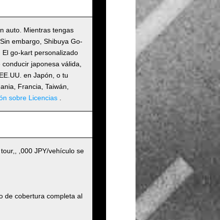
un auto. Mientras tengas
. Sin embargo, Shibuya Go-
 El go-kart personalizado
 conducir japonesa válida,
EE.UU. en Japón, o tu
mania, Francia, Taiwán,
ón sobre Licencias
.
 tour,, ,000 JPY/vehículo se
o de cobertura completa al